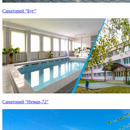
Санаторий “Буг”
Санаторий “Неман-72”